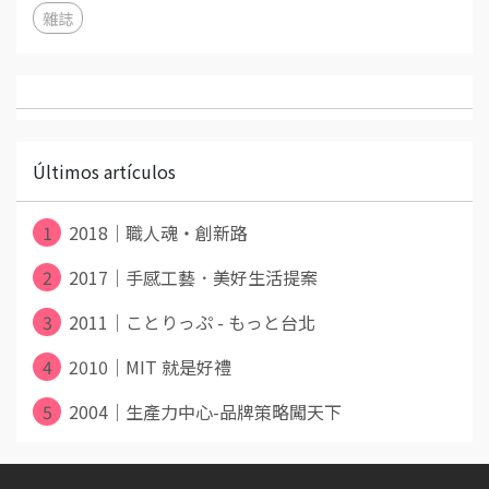
雜誌
Últimos artículos
1
2018｜職人魂‧創新路
2
2017｜手感工藝．美好生活提案
3
2011｜ことりっぷ - もっと台北
4
2010｜MIT 就是好禮
5
2004｜生產力中心-品牌策略闖天下