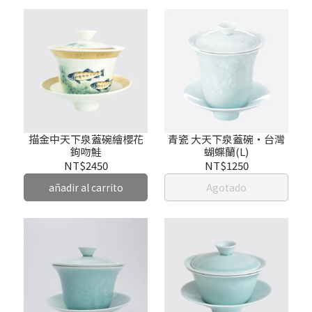
描金中天下泉蓋碗繪櫻花
青瓷 大天下泉蓋碗‧台灣
鉤吻鮭
蝴蝶蘭(L)
NT$2450
NT$1250
añadir al carrito
Agotado