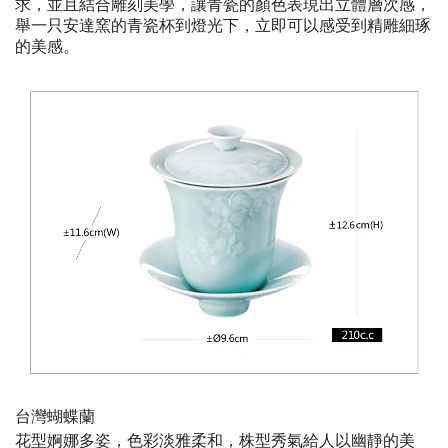
求，並且結合雕刻美學，讓青瓷的顏色表現出立體層次感，
舉一只安達窯的青瓷杯到燈光下，
立
即可以感受到精雕細琢
的美感。
台灣蝴蝶蘭
花型婀娜多姿，色彩淡雅柔和，株型秀氣給人以幽靜的美