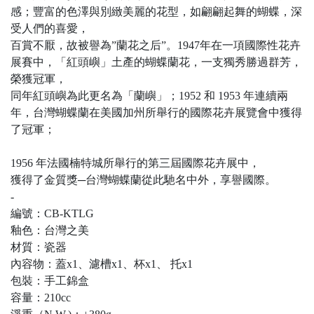
感；豐富的色澤與別緻美麗的花型，如翩翩起舞的蝴蝶，深
受人們的喜愛，
百賞不厭，故被譽為
”
蘭花之后
”
。
1947
年在一項國際性花卉
展賽中，「紅頭嶼」土產的蝴蝶蘭花，一支獨秀勝過群芳，
榮獲冠軍，
同年紅頭嶼為此更名為「蘭嶼」；
1952
和
1953
年連續兩
年，台灣蝴蝶蘭在美國加州所舉行的國際花卉展覽會中獲得
了冠軍；
1956
年法國楠特城所舉行的第三屆國際花卉展中，
獲得了金質獎
─
台灣蝴蝶蘭從此馳名中外，享譽國際。
-
編號：CB-KTLG
釉色：台灣之美
材質：瓷器
內容物：蓋
x1
、濾槽
x1
、杯
x1
、 托
x1
包裝：手工錦盒
容量：
210cc