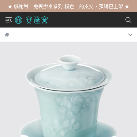
★ 感謝對｜免丟辦桌系列-粉色｜的支持，預購已上架 ★