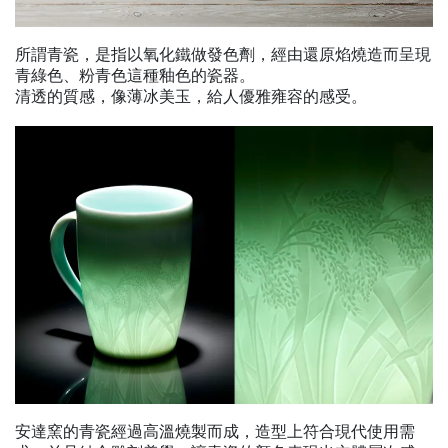
所謂青瓷，是指以氧化鐵做發色劑，經由還原焰燒造而呈現
青綠色、粉青色這種釉色的瓷器。
清透的質感，像薄冰美玉，給人優雅雍容的感受。
安達窯的青瓷經過高溫燒製而成，造型上符合現代使用需