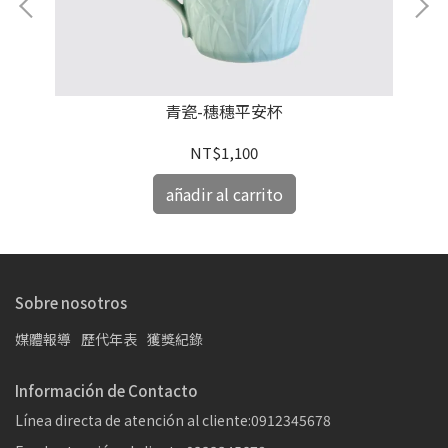
青瓷-穗穗平安杯
NT$1,100
añadir al carrito
Sobre nosotros
媒體報導
歷代年表
獲獎紀錄
Información de Contacto
Línea directa de atención al cliente:0912345678