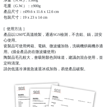
淨重（
N.W.)
：
±380g
毛重（
G.W.
）：
±900g
產品尺寸：
±Ø9.6 x 11.6 x 12.6 cm
包裝尺寸：
19 x 23 x 14 cm
[ 使用方法 ］
產品以1260℃高溫燒製，通過SGS檢測，不含鉛、鎘，請安
心使用。
瓷製品可使用烤箱、電鍋、微波爐加熱，洗碗機烘碗機亦適
用。(描金產品勿在微波爐使用)
陶製品毛孔較大，會吸附顏色與味道，建議勿混合使用，並
定時清潔。
請勿低溫冷凍後急速退冰或加熱，易使產品破裂。