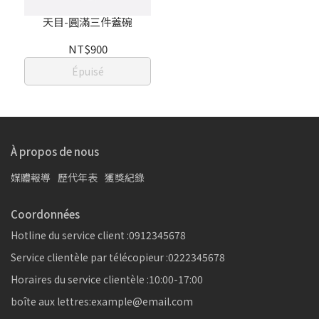
天目-圓滿三件蓋碗
NT$900
Épuisé
À propos de nous
媒體報導
歷代年表
獲獎紀錄
Coordonnées
Hotline du service client :0912345678
Service clientèle par télécopieur :0222345678
Horaires du service clientèle :10:00-17:00
boîte aux lettres:example@email.com