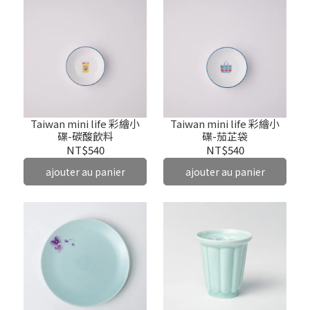
Taiwan mini life 彩繪小
Taiwan mini life 彩繪小
碟-碳酸飲料
碟-茄芷袋
NT$540
NT$540
ajouter au panier
ajouter au panier