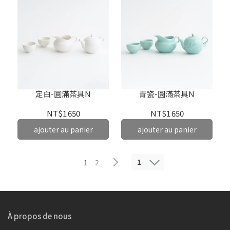
定白-圓滿茶具N
青瓷-圓滿茶具N
NT$1 650
NT$1 650
ajouter au panier
ajouter au panier
1
1
2
À propos de nous