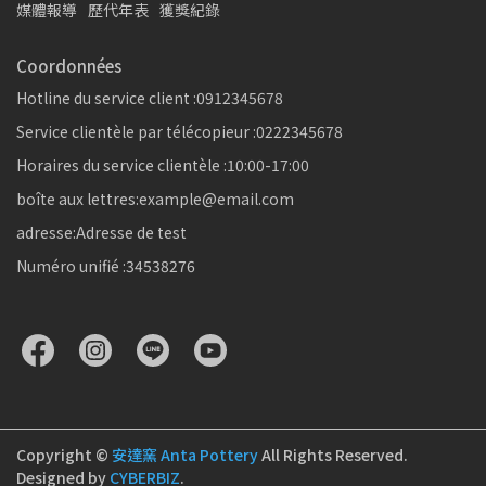
媒體報導
歷代年表
獲獎紀錄
Coordonnées
Hotline du service client :0912345678
Service clientèle par télécopieur :0222345678
Horaires du service clientèle :10:00-17:00
boîte aux lettres:example@email.com
adresse:Adresse de test
Numéro unifié :34538276
Copyright ©
安達窯 Anta Pottery
All Rights Reserved.
Designed by
CYBERBIZ
.