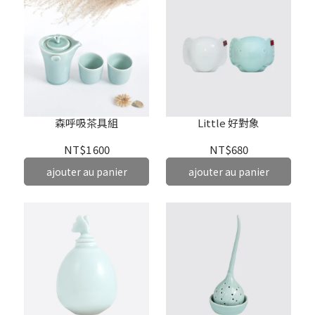
森呼吸茶具組
Little 好對象
NT$1 600
NT$680
ajouter au panier
ajouter au panier