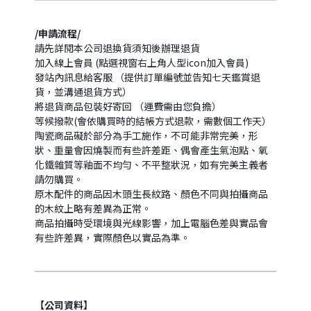
/申請流程/
請先詳閱本公司退換貨須知後辦理退貨
加入線上會員 (點選視窗右上角人型icon加入會員)
發站內訊息給客服 （提供訂單編號並告知七天鑑賞退
貨，並溝通退貨方式）
將退貨商品包裝好寄回 （運費需由您負擔）
等候撥款(會依購買時的結帳方式退款，需數個工作天）
陶瓷商品礙於部分為手工施作，不可能非常完美，形
狀、重量會因燒製而有些許差距、偶會產生氣泡點、氧
化鐵雜質等釉面不均勻、不平整狀況，如有完美主義者
請勿購買。
原木配件的商品因木頭生長紋路、顏色不同與拍攝商品
的木紋上略有差異為正常。
商品拍攝時受環境與光線影響，加上電腦色差與實品會
有些許差異，實際顏色以實品為準。
【公司資料】