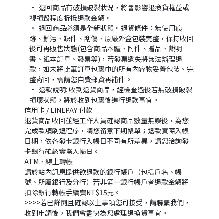
退回商品有破損破裂狀況，將會影響退換貨權益或
視損毀程度折抵退款金額。
退回商品必須是全新狀態。退貨條件：無使用痕
跡、髒污、缺件、刮傷、原廠外盒包裝完整，保持收回
後可再販售狀態(包含商品本體、附件、贈品、說明
書、紙本訂單、發票等)，若發票遺失將無法辦理退
款，如未將此筆訂單包裹中的所有內容物妥善包裝、完
整寄回，需請您自費郵資再補件。
退款說明: 收到退貨商品，經檢查過後若無破損破裂
損壞狀態，將於收到包裹後進行退款事宜。
信用卡 / LINEPAY 付款
退貨商品收回並經工作人員確認商品數量無誤後，為您
完成款項刷退程序，請您留意下期帳單；退款實際入帳
日期，依各發卡銀行入帳日不同有所差異，請您洽詢發
卡銀行確認實際入帳日。
ATM、線上轉帳
請於站內訊息提供欲退款的銀行帳戶（包括戶名、帳
號、所屬銀行及分行）若非第一銀行帳戶者退款金額將
扣除銀行轉帳手續費NT$15元。
>>>>若已詳閱且確認以上事項您可接受，請聯繫我們，
收到申請後，我們會盡快為您處理退換貨事宜。