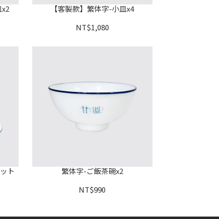
x2
【客製款】繁体字-小皿x4
NT$1,080
セット
繁体字-ご飯茶碗x2
NT$990