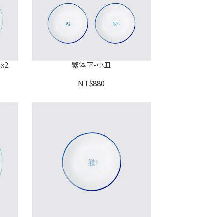
x2
繁体字-小皿
NT$880