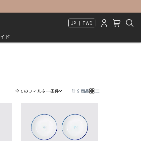
JP ｜ TWD
イド
全てのフィルター条件
計 9 商品