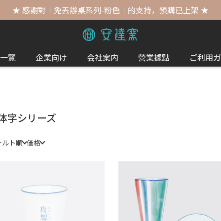
★ 感謝對｜免丟辦桌系列-粉色｜的支持，預購已上架 ★
一覽
企業向け
会社案内
營業據點
ご利用ガ
体字シリーズ
ォルト順
価格