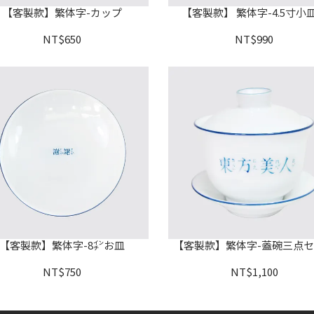
【客製款】繁体字-カップ
【客製款】 繁体字-4.5寸小皿
NT$650
NT$990
【客製款】繁体字-8㌅お皿
【客製款】繁体字-蓋碗三点
NT$750
NT$1,100