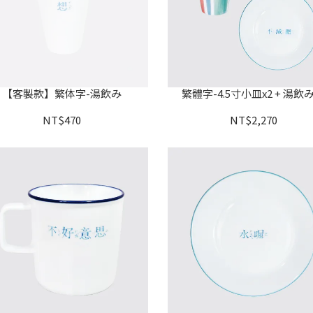
【客製款】繁体字-湯飲み
繁體字-4.5寸小皿x2 + 湯飲み
NT$470
NT$2,270