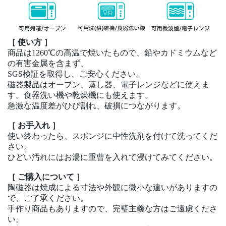
［
使い方
］
商品は
1260℃
の高温で焼いたもので、鉛やカドミウムなど
の有害金属を含まず、
SGS
検証を取得し、ご安心ください。
磁器製品はオーブン、蒸し器、電子レンジなどに使えま
す。食器洗い機や乾燥機にも使えます。
急激な温度差がひび割れ、破損につながります。
［
お手入れ
］
使い終わったら、スポンジに中性洗剤を付けて洗ってくだ
さい。
ひどい汚れにはお湯に重曹を入れて浸けてみてください。
［
ご購入について
］
陶磁器は焼成による寸法や外観に微小な違いがありますの
で、ご了承ください。
手作り商品もありますので、完璧主義な方はご遠慮くださ
い。