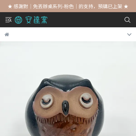
★ 感謝對｜免丟辦桌系列-粉色｜的支持，預購已上架 ★