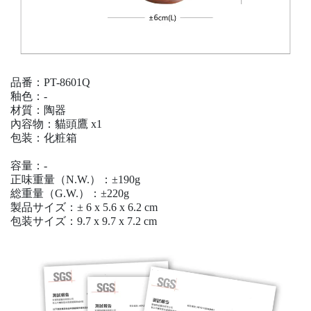
品番：
PT-8601Q
釉色：-
材質：陶器
內容物：貓頭鷹 x1
包装：化粧箱
容量：-
正味重量（N.W.）：±
190g
総重量（G.W.）：
±
220g
製品サイズ：± 6 x 5.6 x 6.2 cm
包装サイズ：
9.7 x 9.7 x 7.2 cm