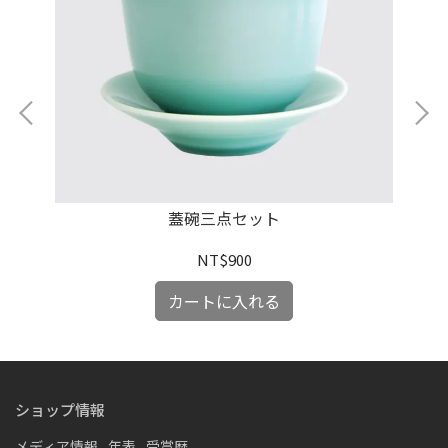
蓋碗三点セット
NT$900
カートに入れる
ショップ情報
メディア情報
年表
受賞歴