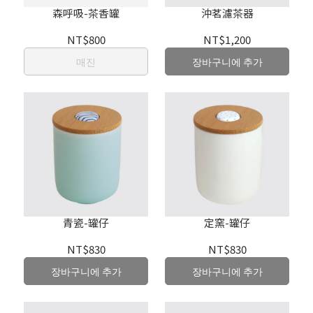
森呼吸-茶香罐
沖茗濾茶器
NT$800
NT$1,200
매진
장바구니에 추가
青瓷-罐仔
定窯-罐仔
NT$830
NT$830
장바구니에 추가
장바구니에 추가