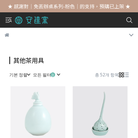
★ 感謝對｜免丟辦桌系列-粉色｜的支持，預購已上架 ★
其他茶用具
기본 정렬
모든 필터
총 52개 항목