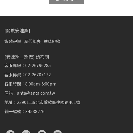
[關於安達窯]
媒體報導
歷代年表
獲獎紀錄
[安達窯＿窯廠] 預約制
客服專線：02-26796285
客服傳真：02-26707172
客服時間：8:00am-5:00pm
信箱：anta@anta.com.tw
地址：239011新北市鶯歌區建國路401號
統一編號：34538276