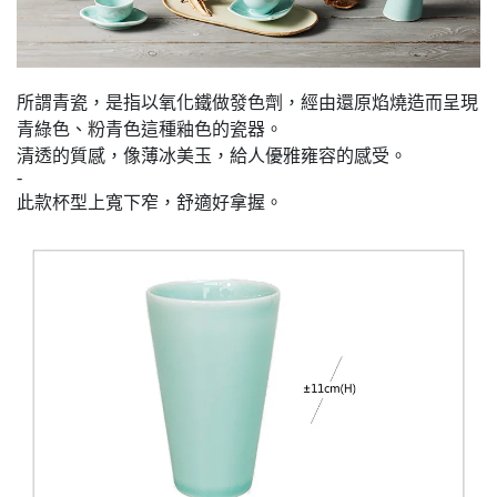
所謂青瓷，是指以氧化鐵做發色劑，經由還原焰燒造而呈現
青綠色、粉青色這種釉色的瓷器。
清透的質感，像薄冰美玉，給人優雅雍容的感受。
-
此款杯型上寬下窄，舒適好拿握。