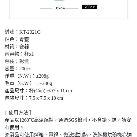
編號：KT-2321Q
釉色：青瓷
材質：瓷器
內容物：杯
x1
包裝：彩盒
容量：200cc
淨重（
N.W.)
：
±208
g
毛重（
G.W.
）：
±230g
產品尺寸：杯(Cup)
±
Ø7 x 11 cm
包裝尺寸：
7.5 x 7.5 x 18 cm
[ 使用方法 ］
產品以1260℃高溫燒製，通過SGS檢測，不含鉛、鎘，請安
心使用。
瓷製品可使用烤箱、電鍋、微波爐加熱，洗碗機烘碗機亦適