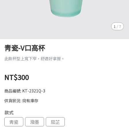
1
/
7
青瓷-V口高杯
此款杯型上寬下窄，舒適好拿握。
NT$300
商品編號:
KT-2321Q-3
供貨狀況:
尚有庫存
款式
青瓷
潑墨
茄芷