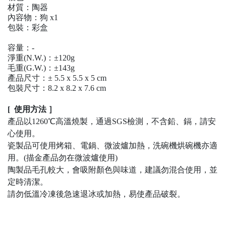
材質：陶器
內容物：狗 x1
包裝：彩盒
容量：-
淨重(
N.W.)
：±
120g
毛重(
G.W.)
：
±
143g
產品尺寸：± 5.5 x 5.5 x 5 cm
包裝尺寸：
8.2 x 8.2 x 7.6 cm
[ 使用方法 ］
產品以1260℃高溫燒製，通過SGS檢測，不含鉛、鎘，請安
心使用。
瓷製品可使用烤箱、電鍋、微波爐加熱，洗碗機烘碗機亦適
用。(描金產品勿在微波爐使用)
陶製品毛孔較大，會吸附顏色與味道，建議勿混合使用，並
定時清潔。
請勿低溫冷凍後急速退冰或加熱，易使產品破裂。