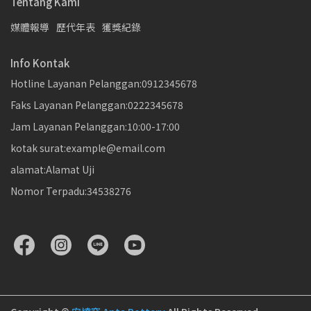
Tentang Kami
媒體報導
歷代年表
獲獎紀錄
Info Kontak
Hotline Layanan Pelanggan:0912345678
Faks Layanan Pelanggan:0222345678
Jam Layanan Pelanggan:10:00-17:00
kotak surat:example@email.com
alamat:Alamat Uji
Nomor Terpadu:34538276