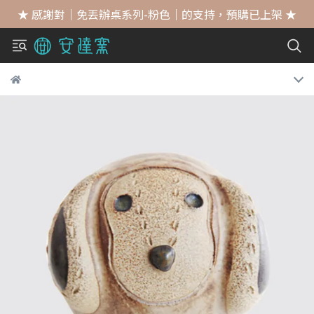
★ 感謝對｜免丟辦桌系列-粉色｜的支持，預購已上架 ★