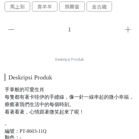
馬上到
喜羊羊
猴賽雷
金古雞
Deskripsi Produk
Deskripsi Produk
手掌般的可愛生肖
每隻都有著卡哇伊的手縫線，像一針一線串起的微小幸福，
療癒著我們生活中的每個時刻。
看著看著，心情跟著微笑起來了呢！
-
編號：
PT-8603-11Q
釉色：-