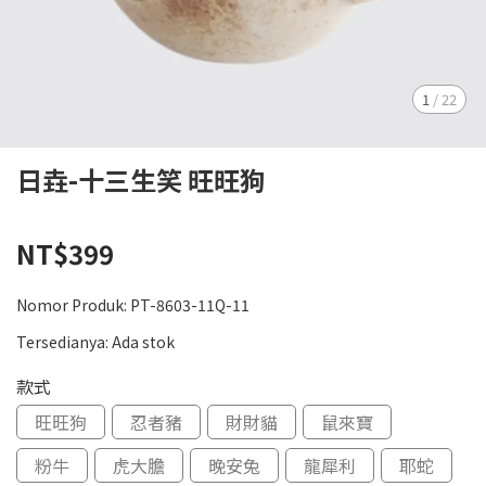
1
/
22
日垚-十三生笑 旺旺狗
NT$399
Nomor Produk:
PT-8603-11Q-11
Tersedianya:
Ada stok
款式
旺旺狗
忍者豬
財財貓
鼠來寶
粉牛
虎大膽
晚安兔
龍犀利
耶蛇