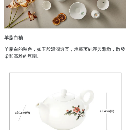
羊脂白釉
羊脂白的釉色，如玉般溫潤透亮，承載著純淨與雅緻，散發
柔和高雅的氛圍。