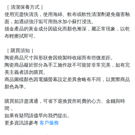
［ 清潔保養方式 ］
使用完盡快清洗，使用海綿、軟布或軟性清潔劑避免傷害釉
面，如遇頑強汙垢可用熱水加小蘇打浸洗。
描金產品的黃金成分因硫化而顏色漸深，屬正常現象，以乾
布輕擦拭即可。
［ 購買須知 ］
陶瓷商品尺寸與形狀會因燒製時收縮而有些微差距。
陶瓷商品礙於部分為手工施作故不可能皆非常完美，如有完
美主義者請勿購買。
商品圖檔顏色因電腦螢幕設定差異會略有不同，以實際商品
顏色為準。
購買前詳盡溝通，可省下退換貨所耗費的心力、金錢與時
間，
如果有疑問請儘早向我們提出。
更多資訊請參考
客戶服務