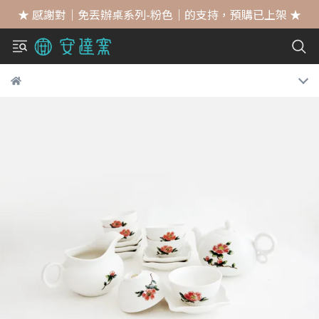
★ 感謝對｜免丟辦桌系列-粉色｜的支持，預購已上架 ★