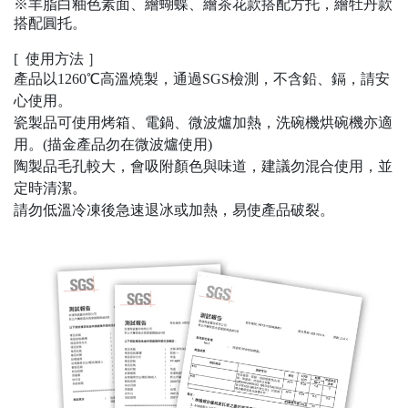
※羊脂白釉色素面、繪蝴蝶、繪茶花款搭配方托，繪牡丹款
搭配圓托。
[ 使用方法 ］
產品以1260℃高溫燒製，通過SGS檢測，不含鉛、鎘，請安
心使用。
瓷製品可使用烤箱、電鍋、微波爐加熱，洗碗機烘碗機亦適
用。(描金產品勿在微波爐使用)
陶製品毛孔較大，會吸附顏色與味道，建議勿混合使用，並
定時清潔。
請勿低溫冷凍後急速退冰或加熱，易使產品破裂。