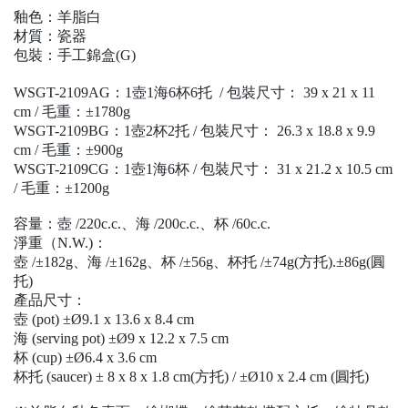
釉色：羊脂白
材質：瓷器
包裝：手工錦盒(G)
WSGT-2109AG：1
壺
1
海6
杯6
托
/
包裝尺寸：
39 x 21 x 11
cm /
毛重：
±1780g
WSGT-2109BG：1
壺2
杯2
托
/
包裝尺寸：
26.3 x 18.8 x 9.9
cm /
毛重：
±900g
WSGT-2109CG：1
壺
1
海6
杯
/
包裝尺寸：
31 x 21.2 x 10.5 cm
/
毛重：
±1200g
容量：
壺
/220c.c.
、海
/200c.c.
、杯
/60c.c.
淨重（
N.W.
)：
壺
/±182g
、海
/±162g
、杯
/±56g
、杯托
/±74g(方托).±86g(圓
托)
產品尺寸：
壺
(
pot
)
±Ø9.1 x 13.6 x 8.4 cm
海
(
serving pot
)
±Ø9 x 12.2 x 7.5 cm
杯
(
cup
)
±Ø6.4 x 3.6 cm
杯托
(
saucer
)
± 8 x 8 x 1.8 cm(方托) / ±Ø10 x 2.4 cm (圓托)