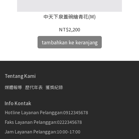
中天下泉蓋碗繪青花(M)
NT$2,200
tambahkan ke keranjang
Tentang Kami
媒體報導
歷代年表
獲獎紀錄
Info Kontak
Hotline Layanan Pelanggan:0912345678
Faks Layanan Pelanggan:0222345678
Jam Layanan Pelanggan:10:00-17:00