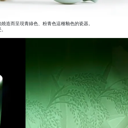
焰燒造而呈現青綠色、粉青色這種釉色的瓷器。
受。