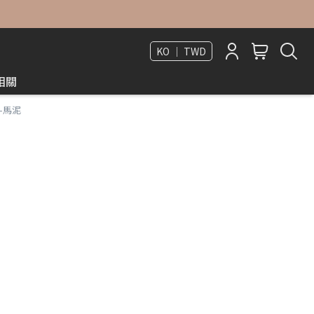
KO ｜ TWD
相關
-馬泥