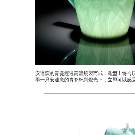
安達窯的青瓷經過高溫燒製而成，造型上符合
舉一只安達窯的青瓷杯到燈光下，
立
即可以感