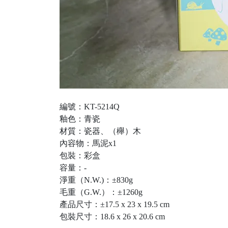
編號：KT-5214Q
釉色：青瓷
材質：瓷器、（櫸）木
內容物：馬泥x1
包裝：彩盒
容量：-
淨重（N.W.)：±830g
毛重（G.W.）：±1260g
產品尺寸：±17.5 x 23 x 19.5 cm
包裝尺寸：18.6 x 26 x 20.6 cm