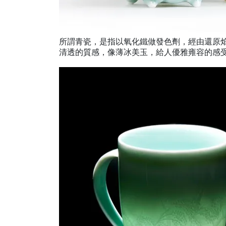
所謂青瓷，是指以氧化鐵做發色劑，經由還原
清透的質感，像薄冰美玉，給人優雅雍容的感