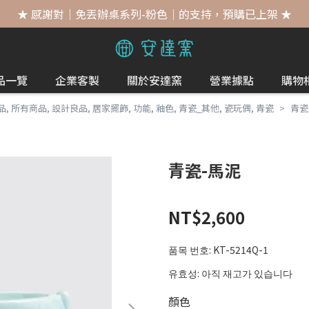
★ 感謝對｜免丟辦桌系列-粉色｜的支持，預購已上架 ★
品一覽
企業客製
關於安達窯
營業據點
購物
品
,
所有商品
,
設計良品
,
居家擺飾
,
功能
,
釉色
,
青瓷_其他
,
瓷玩偶
,
青瓷
青瓷
青瓷-馬泥
NT$2,600
품목 번호:
KT-5214Q-1
유효성:
아직 재고가 있습니다
顏色