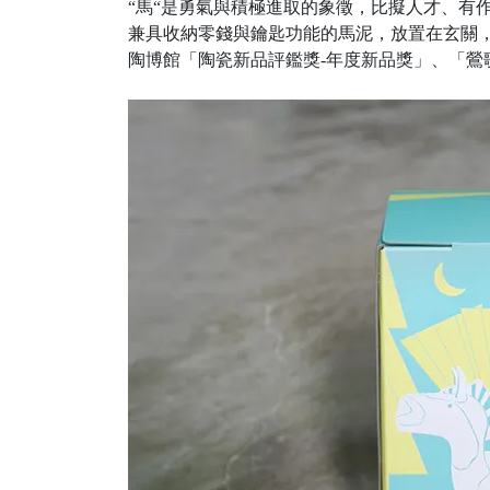
“馬“是勇氣與積極進取的象徵，比擬人才、有
兼具收納零錢與鑰匙功能的馬泥，放置在玄關
陶博館「陶瓷新品評鑑獎-年度新品獎」、「鶯